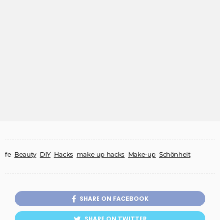
fe
Beauty
DIY
Hacks
make up hacks
Make-up
Schönheit
SHARE ON FACEBOOK
SHARE ON TWITTER