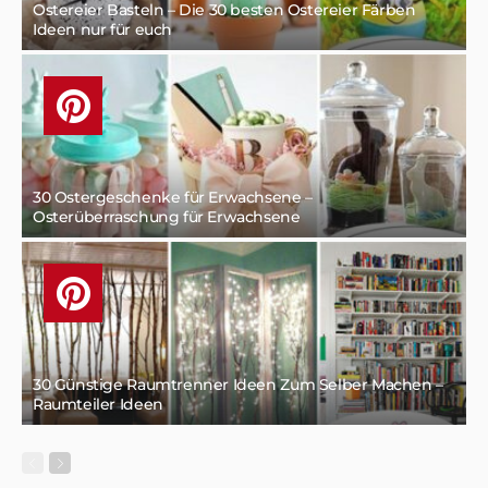
Ostereier Basteln – Die 30 besten Ostereier Färben
Ideen nur für euch
30 Ostergeschenke für Erwachsene –
Osterüberraschung für Erwachsene
30 Günstige Raumtrenner Ideen Zum Selber Machen –
Raumteiler Ideen