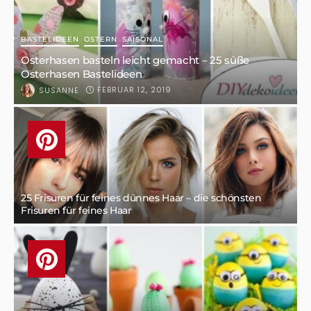
BASTELIDEEN
OSTERN
SAISONAL
Osterhasen basteln leicht gemacht – 25 süße
Osterhasen Bastelideen
FEBRUAR 12, 2019
SUSANNE
25 Frisuren für feines dünnes Haar – die schönsten
Frisuren für feines Haar