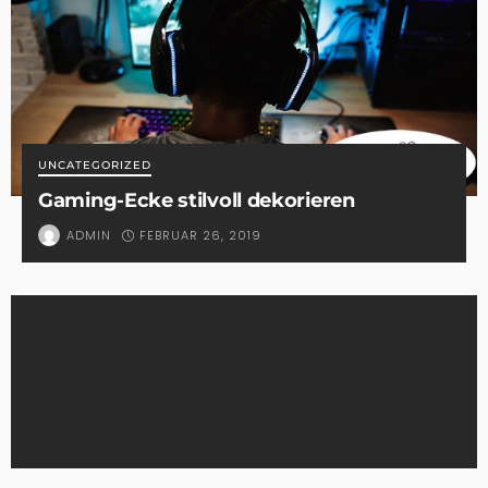
UNCATEGORIZED
Gaming-Ecke stilvoll dekorieren
FEBRUAR 26, 2019
ADMIN
UNCATEGORIZED