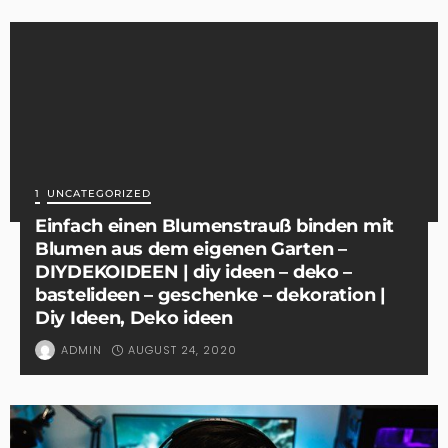
1
UNCATEGORIZED
Einfach einen Blumenstrauß binden mit
Blumen aus dem eigenen Garten –
DIYDEKOIDEEN | diy ideen – deko –
bastelideen – geschenke – dekoration |
Diy Ideen, Deko ideen
AUGUST 24, 2020
ADMIN