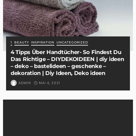
1
BEAUTY
INSPIRATION
UNCATEGORIZED
4 Tipps Über Handtücher- So Findest Du
Das Richtige – DIYDEKOIDEEN | diy ideen
– deko – bastelideen – geschenke –
dekoration | Diy Ideen, Deko ideen
MAI 4, 2021
ADMIN