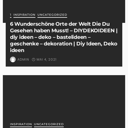
1
INSPIRATION
UNCATEGORIZED
6 Wunderschöne Orte der Welt Die Du
Gesehen haben Musst! – DIYDEKOIDEEN |
diy ideen – deko – bastelideen –
geschenke – dekoration | Diy Ideen, Deko
ideen
MAI 4, 2021
ADMIN
INSPIRATION
UNCATEGORIZED