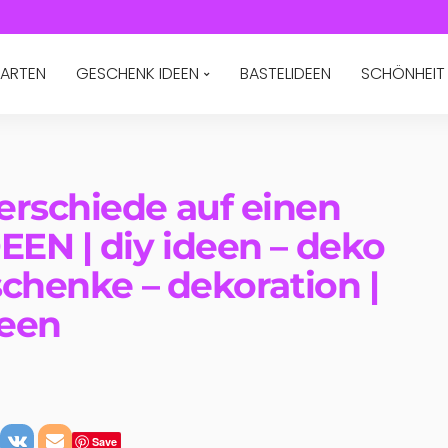
ARTEN
GESCHENK IDEEN
BASTELIDEEN
SCHÖNHEIT
rschiede auf einen
EEN | diy ideen – deko
schenke – dekoration |
deen
Save