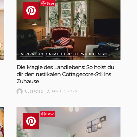
Save
INSPIRATION
UNCATEGORIZED
WOHNDESIGN
Die Magie des Landlebens: So holst du
dir den rustikalen Cottagecore-Stil ins
Zuhause
APRIL 7, 2025
UJSIPOS2
Save