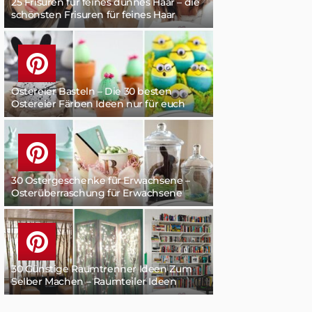
25 Frisuren für feines dünnes Haar – die
schönsten Frisuren für feines Haar
Ostereier Basteln – Die 30 besten
Ostereier Färben Ideen nur für euch
30 Ostergeschenke für Erwachsene –
Osterüberraschung für Erwachsene
30 Günstige Raumtrenner Ideen Zum
Selber Machen – Raumteiler Ideen