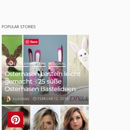
POPULAR STORIES
Save
BASTELIDEEN
OSTERN
SAISONAL
Osterhasen basteln leicht
gemacht – 25 süße
Osterhasen Bastelideen
FEBRUAR 12, 2019
SUSANNE