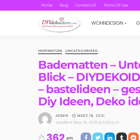
Home
Blog
Contact US
Terms Of Use
WOHNDESIGN
G
INSPIRATION
UNCATEGORIZED
Badematten – Unte
Blick – DIYDEKOID
– bastelideen – ge
Diy Ideen, Deko i
MÄRZ 18, 2021
ADMIN
veröffent
März. 18, 2021 at 5:09 p.m.
362
am