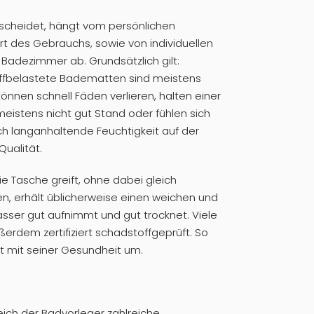
tscheidet, hängt vom persönlichen
t des Gebrauchs, sowie von individuellen
adezimmer ab. Grundsätzlich gilt:
offbelastete Badematten sind meistens
können schnell Fäden verlieren, halten einer
istens nicht gut Stand oder fühlen sich
h langanhaltende Feuchtigkeit auf der
ualität.
ie Tasche greift, ohne dabei gleich
, erhält üblicherweise einen weichen und
ser gut aufnimmt und gut trocknet. Viele
rdem zertifiziert schadstoffgeprüft. So
 mit seiner Gesundheit um.
eich der Badvorleger zahlreiche