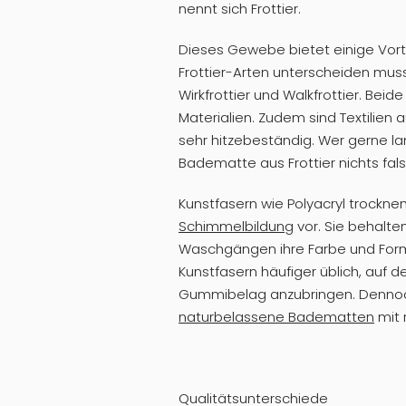
nennt sich Frottier.
Dieses Gewebe bietet einige Vor
Frottier-Arten unterscheiden muss
Wirkfrottier und Walkfrottier. Bei
Materialien. Zudem sind Textilien a
sehr hitzebeständig. Wer gerne l
Badematte aus Frottier nichts fals
Kunstfasern wie Polyacryl trockne
Schimmelbildung
vor. Sie behalt
Waschgängen ihre Farbe und Form b
Kunstfasern häufiger üblich, auf d
Gummibelag anzubringen. Dennoc
naturbelassene Badematten
mit 
Qualitätsunterschiede