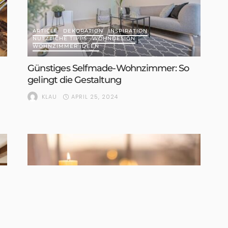
ARTICLE
DEKORATION
INSPIRATION
NÜTZLICHE TIPPS
WOHNDESIGN
WOHNZIMMER IDEEN
Günstiges Selfmade-Wohnzimmer: So
gelingt die Gestaltung
APRIL 25, 2024
KLAU
DEKORATION
DIY
INSPIRATION
NÜTZLICHE TIPPS