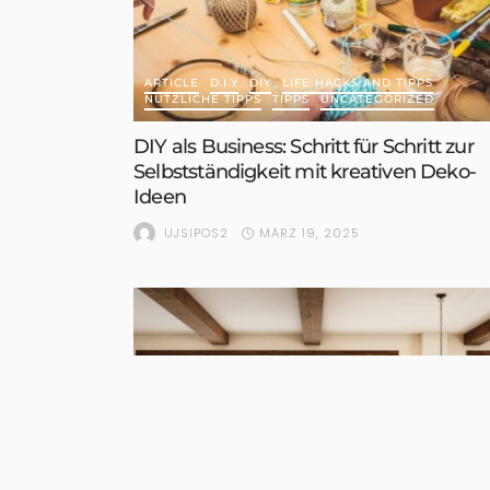
ARTICLE
D.I.Y
DIY
LIFE HACKS AND TIPPS
NÜTZLICHE TIPPS
TIPPS
UNCATEGORIZED
DIY als Business: Schritt für Schritt zur
Selbstständigkeit mit kreativen Deko-
Ideen
MÄRZ 19, 2025
UJSIPOS2