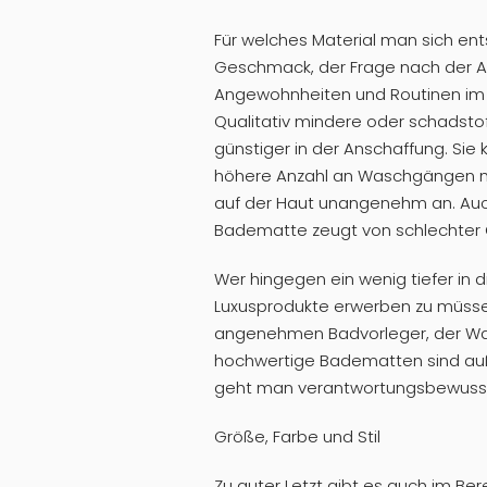
Für welches Material man sich en
Geschmack, der Frage nach der Ar
Angewohnheiten und Routinen im B
Qualitativ mindere oder schadst
günstiger in der Anschaffung. Sie 
höhere Anzahl an Waschgängen me
auf der Haut unangenehm an. Auc
Badematte zeugt von schlechter Q
Wer hingegen ein wenig tiefer in d
Luxusprodukte erwerben zu müssen
angenehmen Badvorleger, der Was
hochwertige Badematten sind auße
geht man verantwortungsbewusst
Größe, Farbe und Stil
Zu guter Letzt gibt es auch im Ber