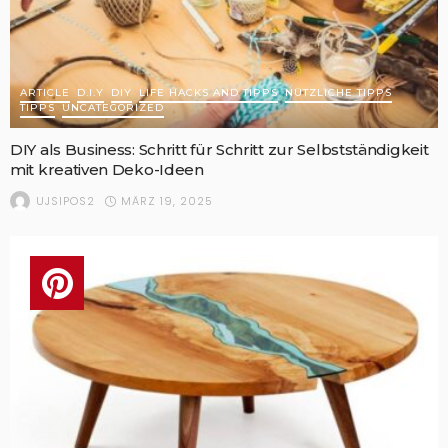
ARTICLE
D.I.Y
DIY
LIFE HACKS AND TIPPS
NÜTZLICHE TIPPS
TIPPS
UNCATEGORIZED
DIY als Business: Schritt für Schritt zur Selbstständigkeit
mit kreativen Deko-Ideen
MÄRZ 19, 2025
UJSIPOS2