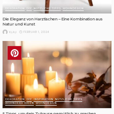
DEKORATION
DIY
NÜTZLICHE TIPPS
WOHNDESIGN
Die Eleganz von Harztischen – Eine Kombination aus
Natur und Kunst
FEBRUAR 1, 2024
KLAU
DEKORATION
DIY
INSPIRATION
NÜTZLICHE TIPPS
WOHNDEKO IDEEN
WOHNDESIGN
5 Tipps, um dein Zuhause gemütlich zu machen