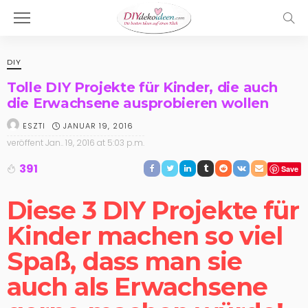
DIY
Tolle DIY Projekte für Kinder, die auch
die Erwachsene ausprobieren wollen
JANUAR 19, 2016
ESZTI
veröffent
Jan.. 19, 2016 at 5:03 p.m.
391
Save
Diese 3
DIY Projekte für
Kinder
machen so viel
Spaß, dass man sie
auch als Erwachsene