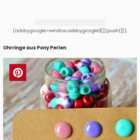
(adsbygoogle=window.adsbygoogle||[]).push({});
Ohrringe aus Pony Perlen