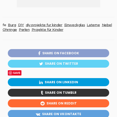
fe
Burg
DIY
diy projekte fur kinder
Einweckglas
Laterne
Nebel
Ohrringe
Perlen
Projekte für Kinder
SHARE ON FACEBOOK
SHARE ON TWITTER
SAVE
SHARE ON LINKEDIN
SHARE ON TUMBLR
SHARE ON REDDIT
SHARE ON VKONTAKTE