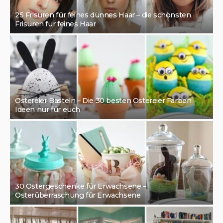
25 Frisuren für feines dünnes Haar – die schönsten
Frisuren für feines Haar
Ostereier Basteln – Die 30 besten Ostereier Färben
Ideen nur für euch
30 Ostergeschenke für Erwachsene –
Osterüberraschung für Erwachsene