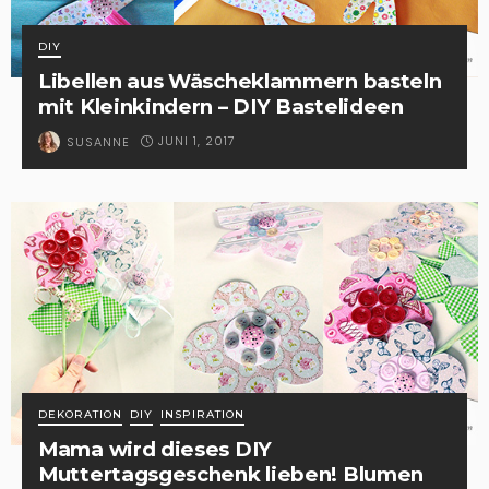
DIY
Libellen aus Wäscheklammern basteln
mit Kleinkindern – DIY Bastelideen
JUNI 1, 2017
SUSANNE
DEKORATION
DIY
INSPIRATION
Mama wird dieses DIY
Muttertagsgeschenk lieben! Blumen