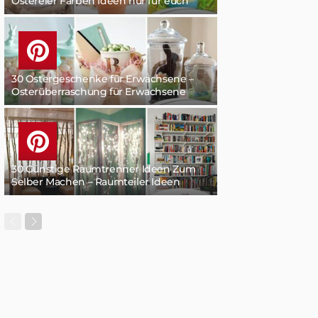
Ostereier Färben Ideen nur für euch
30 Ostergeschenke für Erwachsene –
Osterüberraschung für Erwachsene
30 Günstige Raumtrenner Ideen Zum
Selber Machen – Raumteiler Ideen