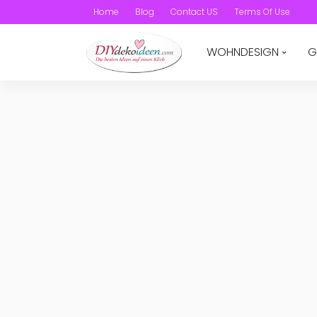
Home
Blog
Contact US
Terms Of Use
WOHNDESIGN
G