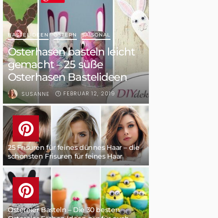
BASTELIDEEN
OSTERN
SAISONAL
Osterhasen basteln leicht
gemacht – 25 süße
Osterhasen Bastelideen
FEBRUAR 12, 2019
SUSANNE
25 Frisuren für feines dünnes Haar – die
schönsten Frisuren für feines Haar
Ostereier Basteln – Die 30 besten