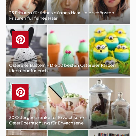
25 Frisuren für feines dünnes Haar – die schönsten
Frisuren für feines Haar
Ostereier Basteln – Die 30 besten Ostereier Färben
Ideen nur für euch
30 Ostergeschenke für Erwachsene –
Osterüberraschung für Erwachsene