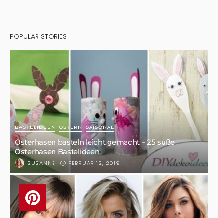
POPULAR STORIES
BASTELIDEEN
OSTERN
SAISONAL
Osterhasen basteln leicht gemacht – 25 süße
Osterhasen Bastelideen
FEBRUAR 12, 2019
SUSANNE