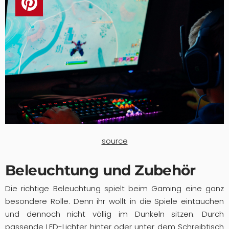
ri
e
r
e
n
source
Beleuchtung und Zubehör
Die richtige Beleuchtung spielt beim Gaming eine ganz
besondere Rolle. Denn ihr wollt in die Spiele eintauchen
und dennoch nicht völlig im Dunkeln sitzen. Durch
passende LED-Lichter hinter oder unter dem Schreibtisch