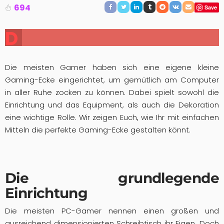
694
Save
D
ie
Die meisten Gamer haben sich eine eigene kleine
G
Gaming-Ecke eingerichtet, um gemütlich am Computer
a
in aller Ruhe zocken zu können. Dabei spielt sowohl die
Einrichtung und das Equipment, als auch die Dekoration
m
eine wichtige Rolle. Wir zeigen Euch, wie Ihr mit einfachen
in
Mitteln die perfekte Gaming-Ecke gestalten könnt.
g
-
Die grundlegende
E
Einrichtung
c
Die meisten PC-Gamer nennen einen großen und
ausreichend dimensionierten Schreibtisch ihr Eigen. Doch