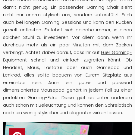
k
damit nicht genug. Ein passender Gaming-Chair sieht
e
nicht nur enorm stylisch aus, sondern unterstützt Euch
auch bei langen Gaming-Sessions und kann den Rücken
s
gezielt entlasten. Es lohnt sich beinahe immer, in einen
ti
solchen Stuhl zu investieren. Vor allem dann, wenn Ihr
durchaus mehr als ein paar Minuten mit dem Zocken
lv
verbringt. Achtet dabei darauf, dass Ihr auf
Euer Gaming-
Equipment
schnell und einfach zugreifen könnt. Ob
ol
Headset, Maus, Tastatur oder auch Gamepad und
l
Lenkrad, alles sollte bequem von Eurem Sitzplatz aus
erreichbar sein. Auch ein gutes und passend
d
dimensioniertes Mousepad gehört in jedem Fall zu einer
e
perfekten Gaming-Ecke. Diese gibt es unter anderem
auch schon mit Beleuchtung und können den Schreibtisch
k
noch ein wenig stylischer und eleganter wirken lassen.
o