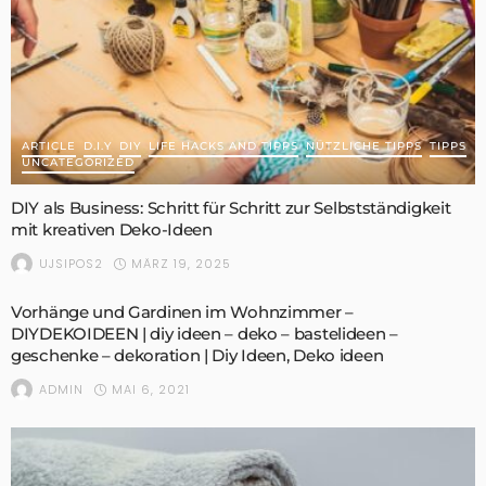
ARTICLE
D.I.Y
DIY
LIFE HACKS AND TIPPS
NÜTZLICHE TIPPS
TIPPS
UNCATEGORIZED
DIY als Business: Schritt für Schritt zur Selbstständigkeit
mit kreativen Deko-Ideen
MÄRZ 19, 2025
UJSIPOS2
Vorhänge und Gardinen im Wohnzimmer –
DIYDEKOIDEEN | diy ideen – deko – bastelideen –
geschenke – dekoration | Diy Ideen, Deko ideen
MAI 6, 2021
ADMIN