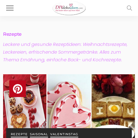
Rezepte
Leckere und gesunde Rezeptideen: Weihnachtsrezepte,
Leckereien, erfrischende Sommergetränke. Alles zum
Thema Ernährung, einfache Back- und Kochrezepte.
REZEPTE
SAISONAL
VALENTINSTAG