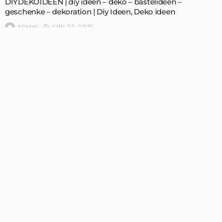
DIYDEKOIDEEN | diy ideen – deko – bastelideen –
geschenke – dekoration | Diy Ideen, Deko ideen
JUNI 22, 2021
ADMIN
Willkommen auf DIYDekoIdeen.com!
Kreative Deko-, DIY- und Geschenkideen warten auf
dich. Viel Spaß!
Folge uns auf Pinterest – über 135.000
Follower!