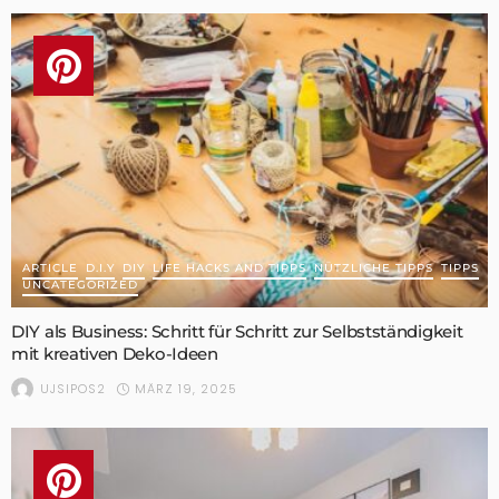
ARTICLE
D.I.Y
DIY
LIFE HACKS AND TIPPS
NÜTZLICHE TIPPS
TIPPS
UNCATEGORIZED
DIY als Business: Schritt für Schritt zur Selbstständigkeit
mit kreativen Deko-Ideen
MÄRZ 19, 2025
UJSIPOS2