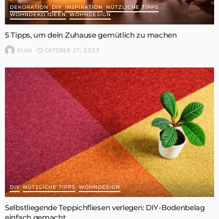
DEKORATION
DIY
INSPIRATION
NÜTZLICHE TIPPS
WOHNDEKO IDEEN
WOHNDESIGN
5 Tipps, um dein Zuhause gemütlich zu machen
OKTOBER 27, 2023
KLAU
DIY
NÜTZLICHE TIPPS
WOHNDESIGN
Selbstliegende Teppichfliesen verlegen: DIY-Bodenbelag
einfach gemacht