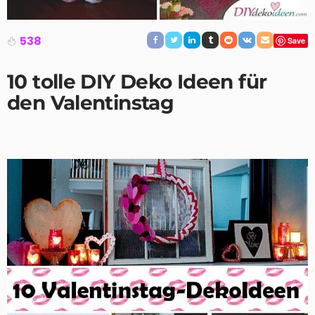
538
Save
10
tolle
DIY Deko Ideen
für
den
Valentinstag