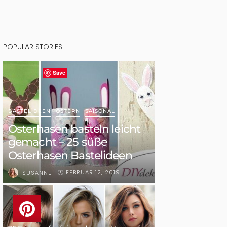
POPULAR STORIES
Save
BASTELIDEEN
OSTERN
SAISONAL
Osterhasen basteln leicht
gemacht – 25 süße
Osterhasen Bastelideen
FEBRUAR 12, 2019
SUSANNE