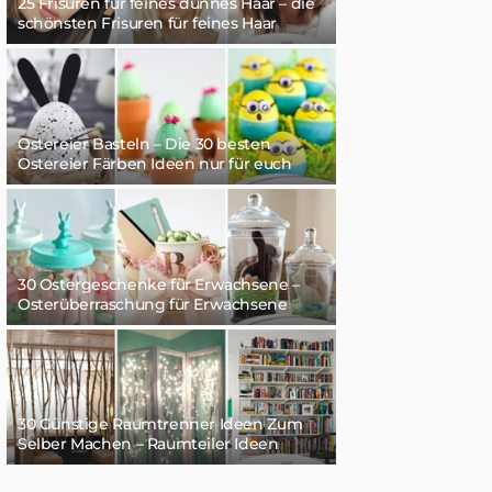
25 Frisuren für feines dünnes Haar – die
schönsten Frisuren für feines Haar
Ostereier Basteln – Die 30 besten
Ostereier Färben Ideen nur für euch
30 Ostergeschenke für Erwachsene –
Osterüberraschung für Erwachsene
30 Günstige Raumtrenner Ideen Zum
Selber Machen – Raumteiler Ideen