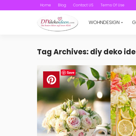
Home
Blog
Contact US
Terms Of Use
WOHNDESIGN
G
Tag Archives: diy deko id
Save