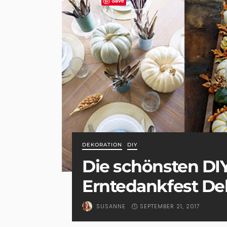
Save
DEKORATION
DIY
Die schönsten DIY
Erntedankfest De
SEPTEMBER 21, 2017
SUSANNE