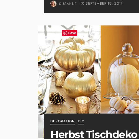
SEPTEMBER 18, 2017
SUSANNE
Save
DEKORATION
DIY
Herbst Tischdeko I