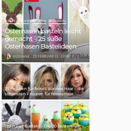
BASTELIDEEN
OSTERN
SAISONAL
Osterhasen basteln leicht
gemacht – 25 süße
Osterhasen Bastelideen
FEBRUAR 12, 2019
SUSANNE
25 Frisuren für feines dünnes Haar – die
schönsten Frisuren für feines Haar
Ostereier Basteln – Die 30 besten