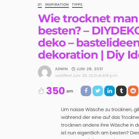
01
INSPIRATION
TIPPS
Wie trocknet man
besten? – DIYDEKO
deko – bastelidee
dekoration | Diy I
JUNI 28, 2021
ADMIN
veröffent
Juni. 28, 2021 at 8:18 p.m.
350
am
Um nasse Wäsche zu trocknen, gi
während der eine auf das Trockne
trocknen andere ihre Wäsche in 
ist nun eigentlich am besten? Dies