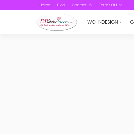
Home
Blog
Contact US
Terms Of Use
WOHNDESIGN
G