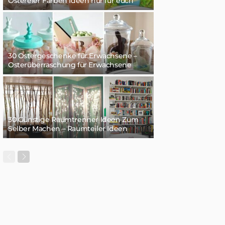
Ostereier Färben Ideen nur für euch
30 Ostergeschenke für Erwachsene –
Osterüberraschung für Erwachsene
30 Günstige Raumtrenner Ideen Zum
Selber Machen – Raumteiler Ideen