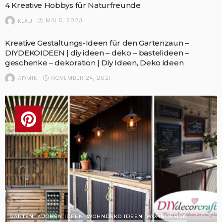
4 Kreative Hobbys für Naturfreunde
MAI 5, 2023
KLAU
Kreative Gestaltungs-Ideen für den Gartenzaun –
DIYDEKOIDEEN | diy ideen – deko – bastelideen –
geschenke – dekoration | Diy Ideen, Deko ideen
NOVEMBER 24, 2021
ADMIN
GARTEN
KÜCHEN IDEEN
WOHNDEKO IDEEN
WOHNDESIGN