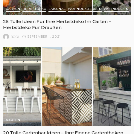
GARTEN
HERBSTDEKO
SAISONAL
WOHNDEKO IDEEN
WOHNDESIGN
25 Tolle Ideen Für Ihre Herbstdeko Im Garten –
Herbstdeko Für Draußen
SEPTEMBER 1, 2021
BOGI
GARTEN
20 Tolle Gartenbar Ideen – Ihre Eigene Gartentheken