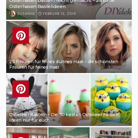
Osterhasen basteln leicht gemacht – 25 süße
Osterhasen Bastelideen
FEBRUAR 12, 2019
SUSANNE
25 Frisuren für feines dünnes Haar – die schönsten
Frisuren für feines Haar
Ostereier Basteln – Die 30 besten Ostereier Färben
Ideen nur für euch