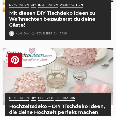
DEKORATION
DIY
INSPIRATION
WEIHNACHTEN
Mit diesen DIY Tischdeko Ideen zu
Weihnachten bezauberst du deine
Gäste!
NOVEMBER 24, 2016
KLAUDIA
DEKORATION
DIY
HOCHZEIT
INSPIRATION
Hochzeitsdeko – DIY Tischdeko Ideen,
die deine Hochzeit perfekt machen