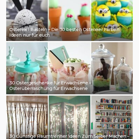
Ostereier Basteln – Die 30 besten Ostereier Färben
Ideen nur für euch
30 Ostergeschenke für Erwachsene –
Osterüberraschung für Erwachsene
30 Günstige Raumtrenner Ideen Zum Selber Machen –