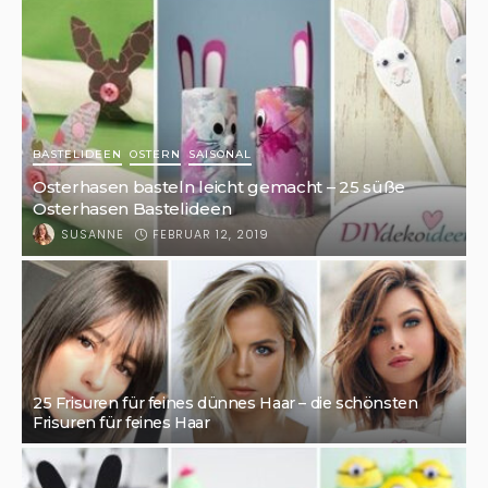
BASTELIDEEN
OSTERN
SAISONAL
Osterhasen basteln leicht gemacht – 25 süße
Osterhasen Bastelideen
FEBRUAR 12, 2019
SUSANNE
25 Frisuren für feines dünnes Haar – die schönsten
Frisuren für feines Haar