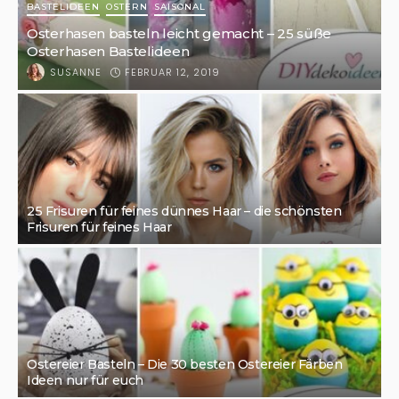
BASTELIDEEN
OSTERN
SAISONAL
Osterhasen basteln leicht gemacht – 25 süße
Osterhasen Bastelideen
FEBRUAR 12, 2019
SUSANNE
25 Frisuren für feines dünnes Haar – die schönsten
Frisuren für feines Haar
Ostereier Basteln – Die 30 besten Ostereier Färben
Ideen nur für euch