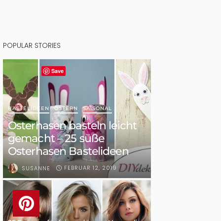
POPULAR STORIES
Save
BASTELIDEEN
OSTERN
SAISONAL
Osterhasen basteln leicht
gemacht – 25 süße
Osterhasen Bastelideen
FEBRUAR 12, 2019
SUSANNE