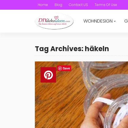
Home
Blog
Contact US
Terms Of Use
WOHNDESIGN
G
Tag Archives: häkeln
Save