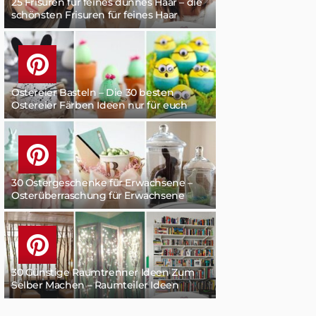
25 Frisuren für feines dünnes Haar – die
schönsten Frisuren für feines Haar
Ostereier Basteln – Die 30 besten
Ostereier Färben Ideen nur für euch
30 Ostergeschenke für Erwachsene –
Osterüberraschung für Erwachsene
30 Günstige Raumtrenner Ideen Zum
Selber Machen – Raumteiler Ideen