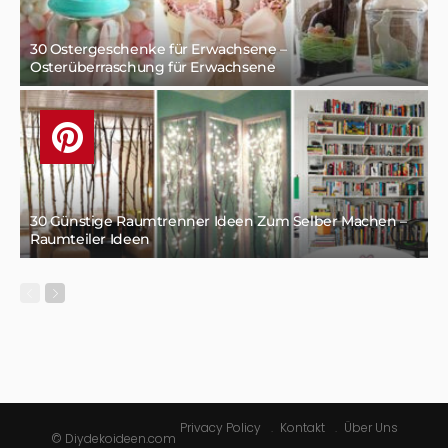
30 Ostergeschenke für Erwachsene –
Osterüberraschung für Erwachsene
30 Günstige Raumtrenner Ideen Zum Selber Machen –
Raumteiler Ideen
Privacy Policy
Kontakt
Über Uns
© Diydekoideen.com