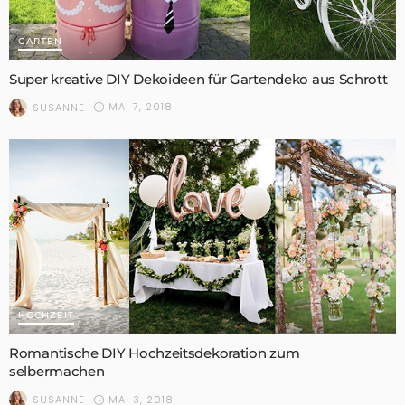
GARTEN
Super kreative DIY Dekoideen für Gartendeko aus Schrott
MAI 7, 2018
SUSANNE
HOCHZEIT
Romantische DIY Hochzeitsdekoration zum
selbermachen
MAI 3, 2018
SUSANNE