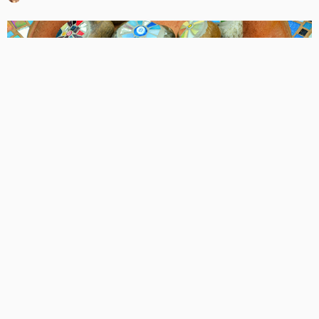
DEKORATION
DIY
WOHNIDEEN
Dekoratives aus Mosaik-Fliesen – Anregungen für ein
kunstvolles Zuhause
MAI 2, 2018
SUSANNE