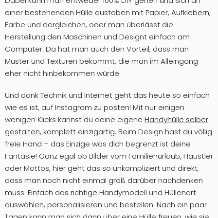
Dabei kann man entweder 100% DIY gehen und sich an
einer bestehenden Hülle austoben mit Papier, Aufklebern,
Farbe und dergleichen, oder man überlässt die
Herstellung den Maschinen und Designt einfach am
Computer. Da hat man auch den Vorteil, dass man
Muster und Texturen bekommt, die man im Alleingang
eher nicht hinbekommen würde.
Und dank Technik und Internet geht das heute so einfach
wie es ist, auf Instagram zu posten! Mit nur einigen
wenigen Klicks kannst du deine eigene
Handyhülle selber
gestalten
, komplett einzigartig. Beim Design hast du völlig
freie Hand – das Einzige was dich begrenzt ist deine
Fantasie! Ganz egal ob Bilder vom Familienurlaub, Haustier
oder Mottos, hier geht das so unkompliziert und direkt,
dass man noch nicht einmal groß darüber nachdenken
muss. Einfach das richtige Handymodell und Hüllenart
auswählen, personalisieren und bestellen. Nach ein paar
Tagen kann man sich dann über eine Hülle freuen, wie sie