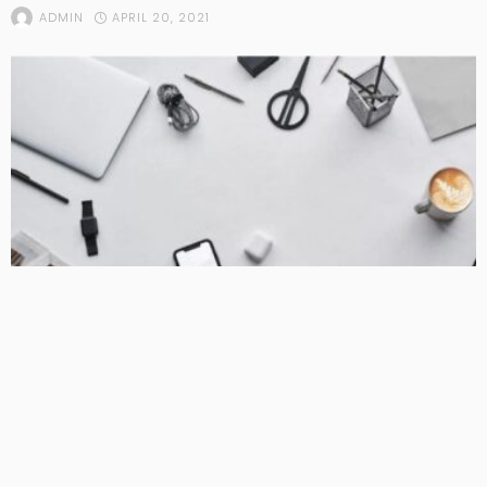
APRIL 20, 2021
ADMIN
1
DIY
LIFE HACKS AND TIPPS
Die besten DIY-Ideen rund ums Smartphone –
DIYDEKOIDEEN | diy ideen – deko – bastelideen –
geschenke – dekoration | Diy Ideen, Deko ideen
APRIL 19, 2021
ADMIN