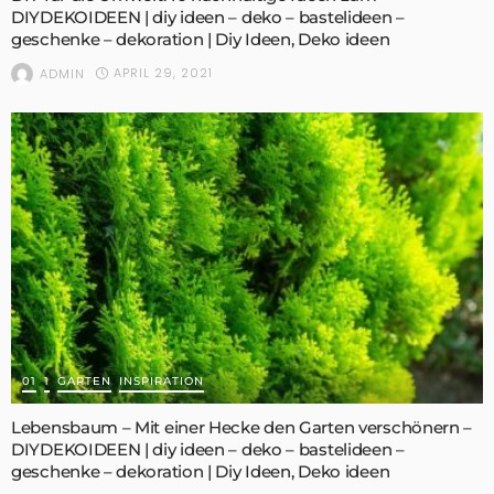
DIYDEKOIDEEN | diy ideen – deko – bastelideen –
geschenke – dekoration | Diy Ideen, Deko ideen
APRIL 29, 2021
ADMIN
01
1
GARTEN
INSPIRATION
Lebensbaum – Mit einer Hecke den Garten verschönern –
DIYDEKOIDEEN | diy ideen – deko – bastelideen –
geschenke – dekoration | Diy Ideen, Deko ideen