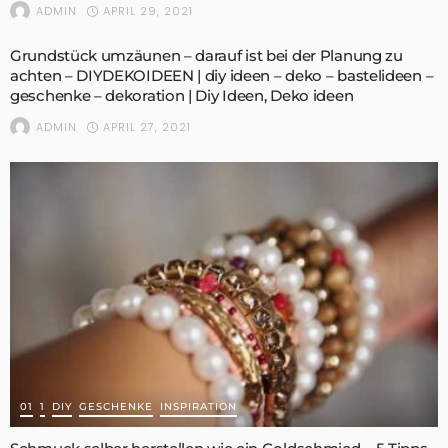
APRIL 29, 2021
ADMIN
Grundstück umzäunen – darauf ist bei der Planung zu
achten – DIYDEKOIDEEN | diy ideen – deko – bastelideen –
geschenke – dekoration | Diy Ideen, Deko ideen
APRIL 27, 2021
ADMIN
01
1
DIY
GESCHENKE
INSPIRATION