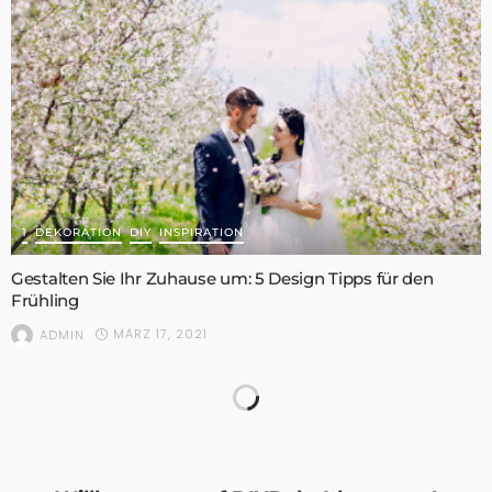
1
DEKORATION
DIY
INSPIRATION
Gestalten Sie Ihr Zuhause um: 5 Design Tipps für den
Frühling
MÄRZ 17, 2021
ADMIN
DIY im Bad: Wie du in der Dusche Sitzgelegenheiten
schaffst – DIYDEKOIDEEN | diy ideen – deko – bastelideen
– geschenke – dekoration | Diy Ideen, Deko ideen
MÄRZ 15, 2021
ADMIN