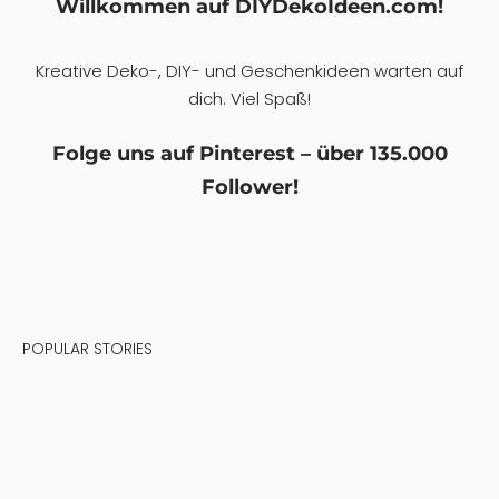
DIY Tipps: Blumenzwiebeln richtig setzen –
DIYDEKOIDEEN | diy ideen – deko – bastelideen –
geschenke – dekoration | Diy Ideen, Deko ideen
MÄRZ 8, 2021
ADMIN
So schenkt Deutschland Blumen! – DIYDEKOIDEEN | diy
ideen – deko – bastelideen – geschenke – dekoration | Diy
Ideen, Deko ideen
FEBRUAR 27, 2021
ADMIN
Trends bei Teppichen – Der Orient für zu Hause –
DIYDEKOIDEEN | diy ideen – deko – bastelideen –
geschenke – dekoration | Diy Ideen, Deko ideen
FEBRUAR 23, 2021
ADMIN