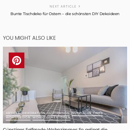
NEXT ARTICLE
Bunte Tischdeko für Ostern – die schönsten DIY Dekoideen
YOU MIGHT ALSO LIKE
ARTICLE
DEKORATION
INSPIRATION
NÜTZLICHE TIPPS
WOHNDESIGN
WOHNZIMMER IDEEN
Günstiges Selfmade-Wohnzimmer: So gelingt die