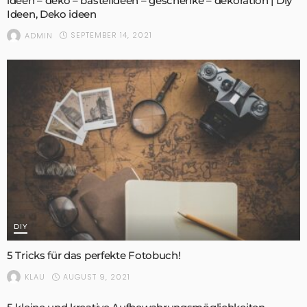
ideen – deko – bastelideen – geschenke – dekoration | Diy
Ideen, Deko ideen
SEPTEMBER 14, 2021
ADMIN
DIY
5 Tricks für das perfekte Fotobuch!
AUGUST 9, 2021
KLAU