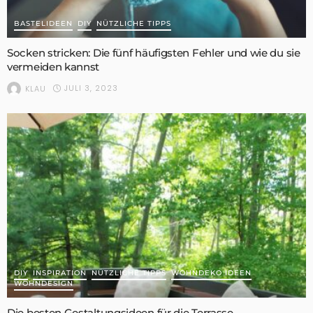
BASTELIDEEN
DIY
NÜTZLICHE TIPPS
Socken stricken: Die fünf häufigsten Fehler und wie du sie
vermeiden kannst
JULI 3, 2023
KLAU
DIY
INSPIRATION
NÜTZLICHE TIPPS
WOHNDEKO IDEEN
WOHNDESIGN
Die besten Gestaltungsideen für die Terrasse