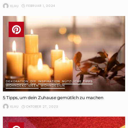
FEBRUAR 1, 2024
KLAU
DEKORATION
DIY
INSPIRATION
NÜTZLICHE TIPPS
WOHNDEKO IDEEN
WOHNDESIGN
5 Tipps, um dein Zuhause gemütlich zu machen
OKTOBER 27, 2023
KLAU