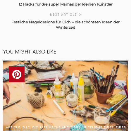
12 Hacks für die super Mamas der kleinen Künstler
NEXT ARTICLE
Festliche Nageldesigns für Dich – die schönsten Ideen der
Winterzeit
YOU MIGHT ALSO LIKE
ARTICLE
D.I.Y
DIY
LIFE HACKS AND TIPPS
NÜTZLICHE TIPPS
TIPPS