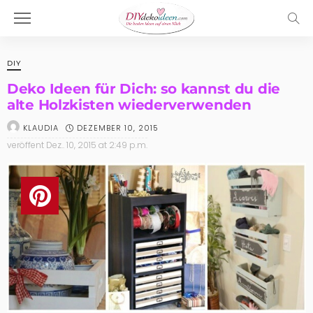
DIY
Deko Ideen für Dich: so kannst du die
alte Holzkisten wiederverwenden
DEZEMBER 10, 2015
KLAUDIA
veröffent
Dez.. 10, 2015 at 2:49 p.m.