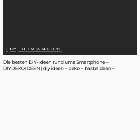
1
DIY
LIFE HACKS AND TIPPS
Die besten DIY-Ideen rund ums Smartphone –
DIYDEKOIDEEN | diy ideen – deko – bastelideen –
geschenke – dekoration | Diy Ideen, Deko ideen
APRIL 19, 2021
ADMIN
Willkommen auf DIYDekoIdeen.com!