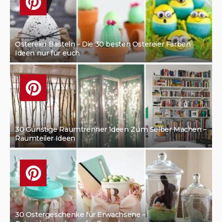
Ostereier Basteln – Die 30 besten Ostereier Färben
Ideen nur für euch
30 Günstige Raumtrenner Ideen Zum Selber Machen –
Raumteiler Ideen
30 Ostergeschenke für Erwachsene –