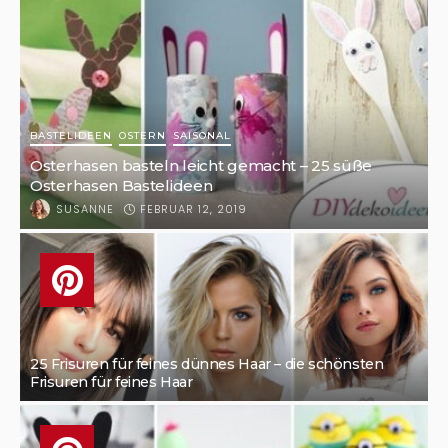
BASTELIDEEN
OSTERN
SAISONAL
Osterhasen basteln leicht gemacht – 25 süße
Osterhasen Bastelideen
FEBRUAR 12, 2019
SUSANNE
25 Frisuren für feines dünnes Haar – die schönsten
Frisuren für feines Haar