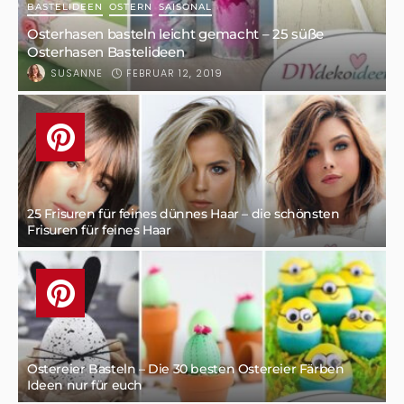
BASTELIDEEN
OSTERN
SAISONAL
Osterhasen basteln leicht gemacht – 25 süße
Osterhasen Bastelideen
FEBRUAR 12, 2019
SUSANNE
25 Frisuren für feines dünnes Haar – die schönsten
Frisuren für feines Haar
Ostereier Basteln – Die 30 besten Ostereier Färben
Ideen nur für euch