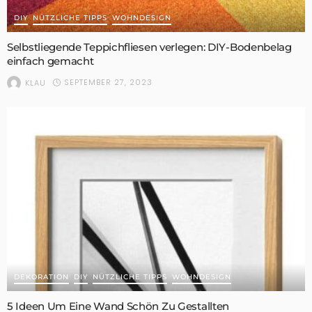
DIY
NÜTZLICHE TIPPS
WOHNDESIGN
Selbstliegende Teppichfliesen verlegen: DIY-Bodenbelag
einfach gemacht
SEPTEMBER 27, 2023
KLAU
DEKORATION
DIY
NÜTZLICHE TIPPS
WOHNDESIGN
5 Ideen Um Eine Wand Schön Zu Gestallten