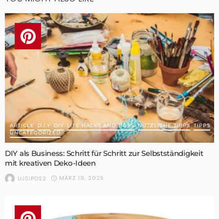
ARTICLE
D.I.Y
DIY
LIFE HACKS AND TIPPS
NÜTZLICHE TIPPS
TIPPS
UNCATEGORIZED
DIY als Business: Schritt für Schritt zur Selbstständigkeit
mit kreativen Deko-Ideen
MÄRZ 19, 2025
UJSIPOS2