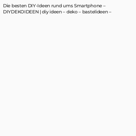
Die besten DIY-Ideen rund ums Smartphone –
DIYDEKOIDEEN | diy ideen – deko – bastelideen –
geschenke – dekoration | Diy Ideen, Deko ideen
APRIL 19, 2021
ADMIN
Willkommen auf DIYDekoIdeen.com!
Kreative Deko-, DIY- und Geschenkideen warten auf
dich. Viel Spaß!
Folge uns auf Pinterest – über 135.000
Follower!