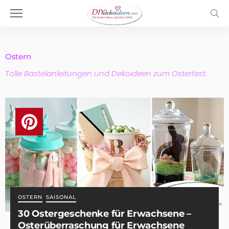
Ostern
Tolle Bastelanleitungen und Dekoideen zum Osterfest.
OSTERN
SAISONAL
30 Ostergeschenke für Erwachsene –
Osterüberraschung für Erwachsene