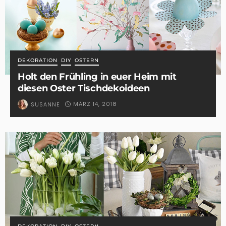
DEKORATION
DIY
OSTERN
Holt den Frühling in euer Heim mit
diesen Oster Tischdekoideen
MÄRZ 14, 2018
SUSANNE