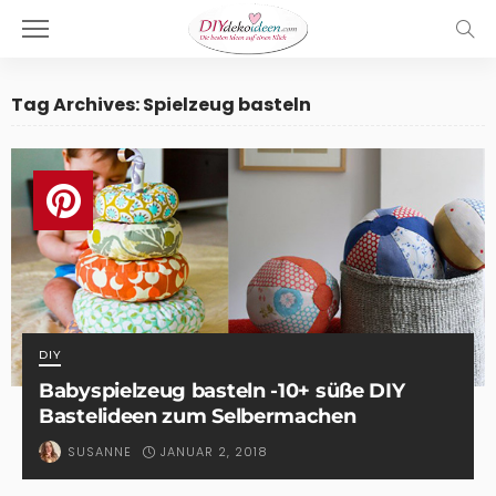
Tag Archives: Spielzeug basteln
DIY
Babyspielzeug basteln -10+ süße DIY
Bastelideen zum Selbermachen
JANUAR 2, 2018
SUSANNE