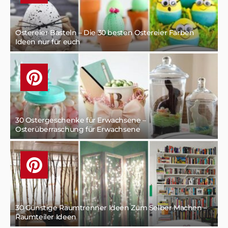
Ostereier Basteln – Die 30 besten Ostereier Färben
Ideen nur für euch
30 Ostergeschenke für Erwachsene –
Osterüberraschung für Erwachsene
30 Günstige Raumtrenner Ideen Zum Selber Machen –
Raumteiler Ideen