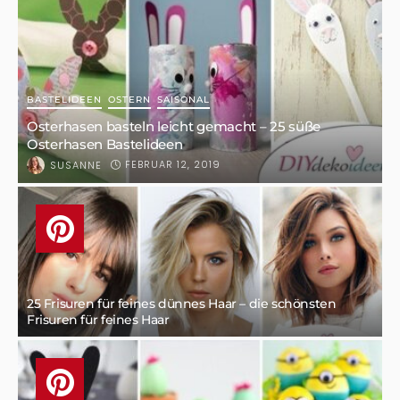
BASTELIDEEN
OSTERN
SAISONAL
Osterhasen basteln leicht gemacht – 25 süße
Osterhasen Bastelideen
FEBRUAR 12, 2019
SUSANNE
25 Frisuren für feines dünnes Haar – die schönsten
Frisuren für feines Haar