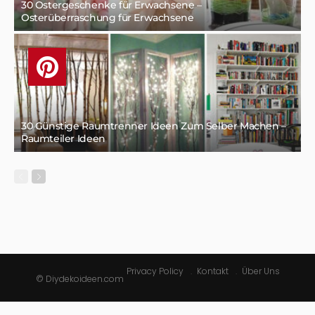
30 Ostergeschenke für Erwachsene –
Osterüberraschung für Erwachsene
30 Günstige Raumtrenner Ideen Zum Selber Machen –
Raumteiler Ideen
Privacy Policy
Kontakt
Über Uns
© Diydekoideen.com