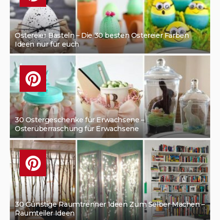
Ostereier Basteln – Die 30 besten Ostereier Färben
Ideen nur für euch
30 Ostergeschenke für Erwachsene –
Osterüberraschung für Erwachsene
30 Günstige Raumtrenner Ideen Zum Selber Machen –
Raumteiler Ideen