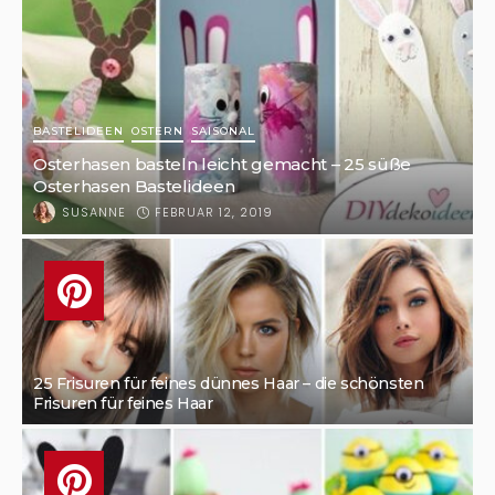
BASTELIDEEN
OSTERN
SAISONAL
Osterhasen basteln leicht gemacht – 25 süße
Osterhasen Bastelideen
FEBRUAR 12, 2019
SUSANNE
25 Frisuren für feines dünnes Haar – die schönsten
Frisuren für feines Haar