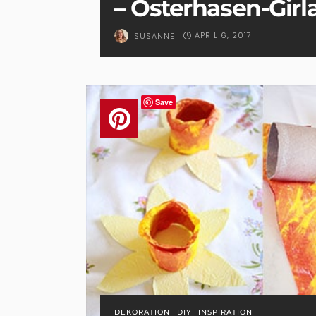
– Osterhasen-Girl
APRIL 6, 2017
SUSANNE
Save
DEKORATION
DIY
INSPIRATION