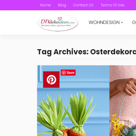
Home
Blog
Contact US
Terms Of Use
WOHNDESIGN
G
Tag Archives: Osterdekor
Save