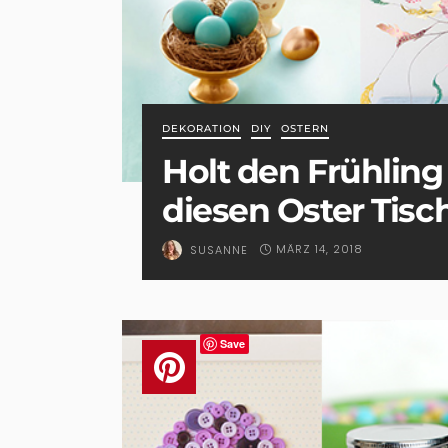
DEKORATION
DIY
OSTERN
Holt den Frühling
diesen Oster Tis
MÄRZ 14, 2018
SUSANNE
Save