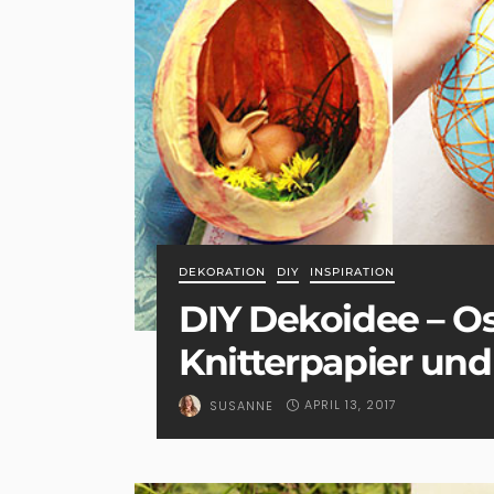
DEKORATION
DIY
INSPIRATION
DIY Dekoidee – Os
Knitterpapier un
APRIL 13, 2017
SUSANNE