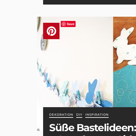
Save
DEKORATION
DIY
INSPIRATION
Süße Bastelideen: