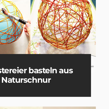
tereier basteln aus
d Naturschnur