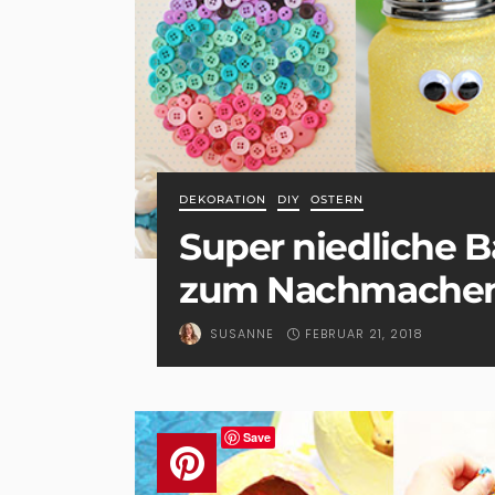
DEKORATION
DIY
OSTERN
Super niedliche B
zum Nachmache
FEBRUAR 21, 2018
SUSANNE
Save