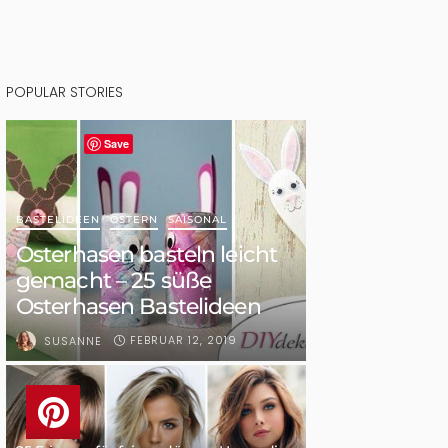
POPULAR STORIES
Save
BASTELIDEEN
OSTERN
SAISONAL
Osterhasen basteln leicht
gemacht – 25 süße
Osterhasen Bastelideen
FEBRUAR 12, 2019
SUSANNE