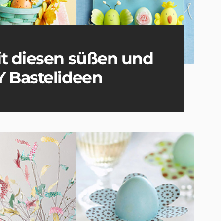
it diesen süßen und
Y Bastelideen