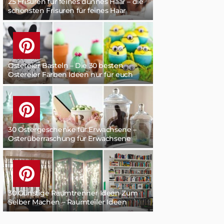
25 Frisuren für feines dünnes Haar – die
schönsten Frisuren für feines Haar
Ostereier Basteln – Die 30 besten
Ostereier Färben Ideen nur für euch
30 Ostergeschenke für Erwachsene –
Osterüberraschung für Erwachsene
30 Günstige Raumtrenner Ideen Zum
Selber Machen – Raumteiler Ideen