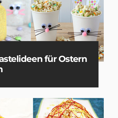
astelideen für Ostern
n