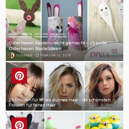
BASTELIDEEN
OSTERN
SAISONAL
Osterhasen basteln leicht gemacht – 25 süße
Osterhasen Bastelideen
FEBRUAR 12, 2019
SUSANNE
25 Frisuren für feines dünnes Haar – die schönsten
Frisuren für feines Haar