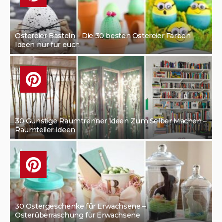
Ostereier Basteln – Die 30 besten Ostereier Färben
Ideen nur für euch
30 Günstige Raumtrenner Ideen Zum Selber Machen –
Raumteiler Ideen
30 Ostergeschenke für Erwachsene –
Osterüberraschung für Erwachsene