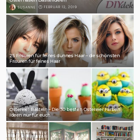
FEBRUAR 12, 2019
SUSANNE
25 Frisuren für feines dünnes Haar – die schönsten
Frisuren für feines Haar
Ostereier Basteln – Die 30 besten Ostereier Färben
Ideen nur für euch