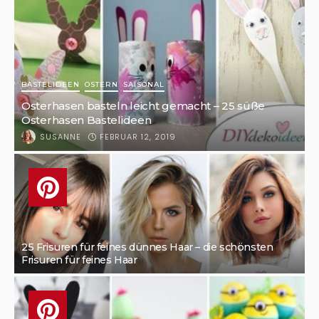
BASTELIDEEN
OSTERN
SAISONAL
Osterhasen basteln leicht gemacht – 25 süße
Osterhasen Bastelideen
FEBRUAR 12, 2019
SUSANNE
25 Frisuren für feines dünnes Haar – die schönsten
Frisuren für feines Haar