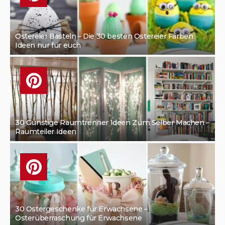
Ostereier Basteln – Die 30 besten Ostereier Färben
Ideen nur für euch
30 Günstige Raumtrenner Ideen Zum Selber Machen –
Raumteiler Ideen
30 Ostergeschenke für Erwachsene –
Osterüberraschung für Erwachsene