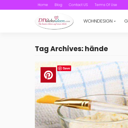
Home
Blog
Contact US
Terms Of Use
WOHNDESIGN
G
Tag Archives: hände
Save