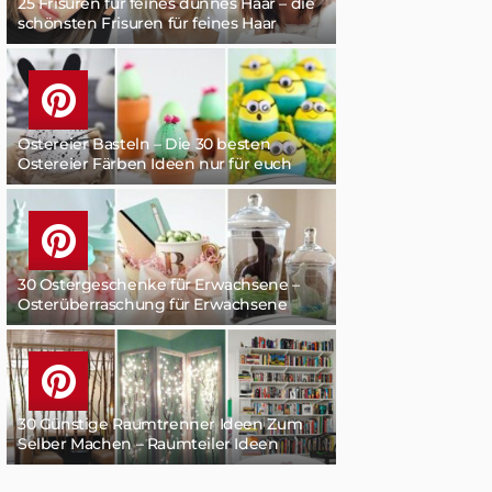
25 Frisuren für feines dünnes Haar – die
schönsten Frisuren für feines Haar
Ostereier Basteln – Die 30 besten
Ostereier Färben Ideen nur für euch
30 Ostergeschenke für Erwachsene –
Osterüberraschung für Erwachsene
30 Günstige Raumtrenner Ideen Zum
Selber Machen – Raumteiler Ideen