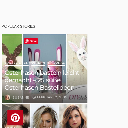
POPULAR STORIES
Save
BASTELIDEEN
OSTERN
SAISONAL
Osterhasen basteln leicht
gemacht – 25 süße
Osterhasen Bastelideen
FEBRUAR 12, 2019
SUSANNE