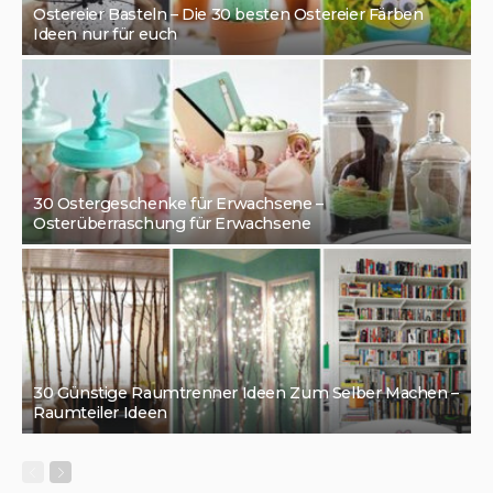
Ostereier Basteln – Die 30 besten Ostereier Färben
Ideen nur für euch
30 Ostergeschenke für Erwachsene –
Osterüberraschung für Erwachsene
30 Günstige Raumtrenner Ideen Zum Selber Machen –
Raumteiler Ideen