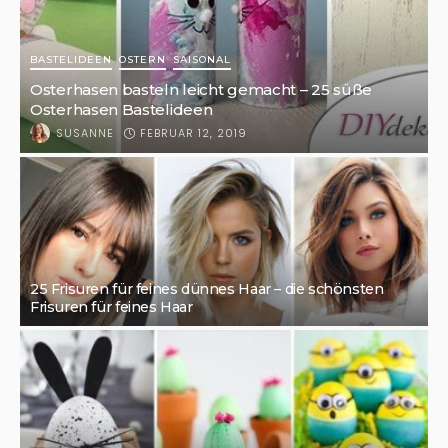
BASTELIDEEN
OSTERN
SAISONAL
Osterhasen basteln leicht gemacht – 25 süße
Osterhasen Bastelideen
FEBRUAR 12, 2019
SUSANNE
25 Frisuren für feines dünnes Haar – die schönsten
Frisuren für feines Haar