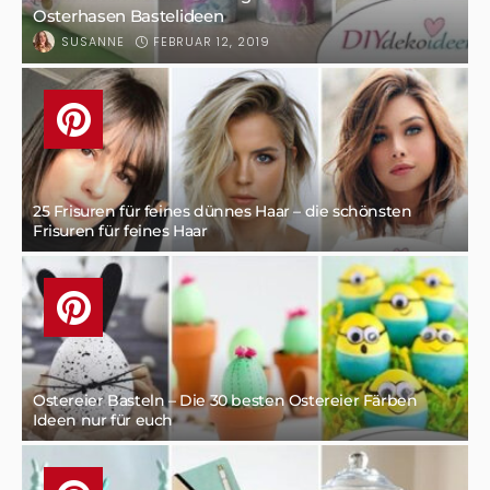
Osterhasen Bastelideen
FEBRUAR 12, 2019
SUSANNE
25 Frisuren für feines dünnes Haar – die schönsten
Frisuren für feines Haar
Ostereier Basteln – Die 30 besten Ostereier Färben
Ideen nur für euch