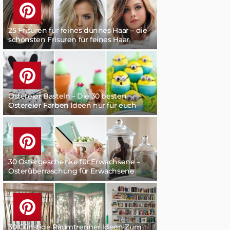
25 Frisuren für feines dünnes Haar – die
schönsten Frisuren für feines Haar
Ostereier Basteln – Die 30 besten
Ostereier Färben Ideen nur für euch
30 Ostergeschenke für Erwachsene –
Osterüberraschung für Erwachsene
30 Günstige Raumtrenner Ideen Zum