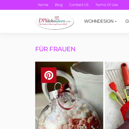
Home
Blog
Contact US
Terms Of Use
WOHNDESIGN
G
FÜR FRAUEN