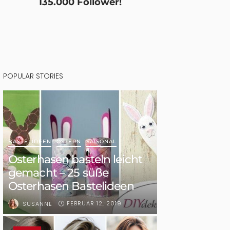
135.000 Follower!
POPULAR STORIES
BASTELIDEEN
OSTERN
SAISONAL
Osterhasen basteln leicht
gemacht – 25 süße
Osterhasen Bastelideen
FEBRUAR 12, 2019
SUSANNE