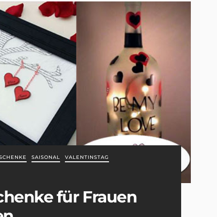
SCHENKE
SAISONAL
VALENTINSTAG
chenke für Frauen
en