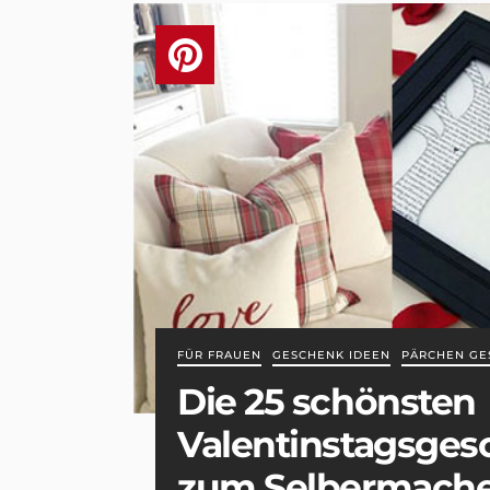
FÜR FRAUEN
GESCHENK IDEEN
PÄRCHEN GE
Die 25 schönsten
Valentinstagsges
zum Selbermach