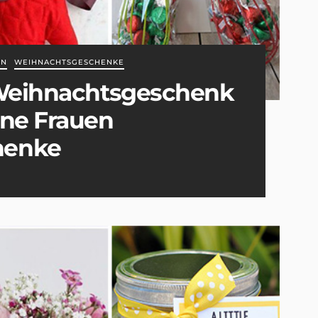
EN
WEIHNACHTSGESCHENKE
 Weihnachtsgeschenk
öne Frauen
henke