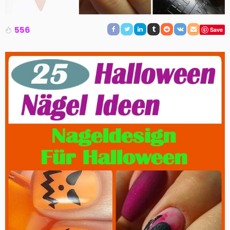
556
Save