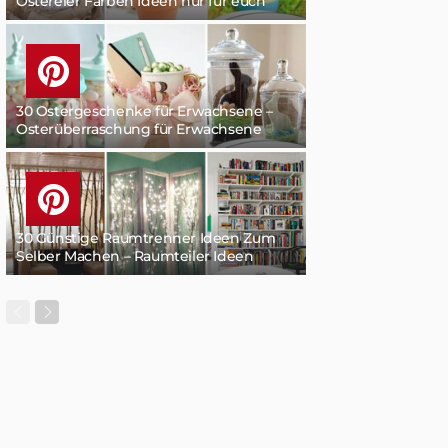
Ostereier Färben Ideen nur für euch
30 Ostergeschenke für Erwachsene –
Osterüberraschung für Erwachsene
30 Günstige Raumtrenner Ideen Zum
Selber Machen – Raumteiler Ideen