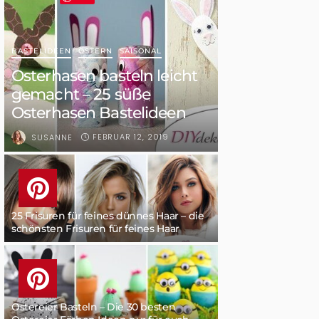
BASTELIDEEN
OSTERN
SAISONAL
Osterhasen basteln leicht
gemacht – 25 süße
Osterhasen Bastelideen
FEBRUAR 12, 2019
SUSANNE
25 Frisuren für feines dünnes Haar – die
schönsten Frisuren für feines Haar
Ostereier Basteln – Die 30 besten