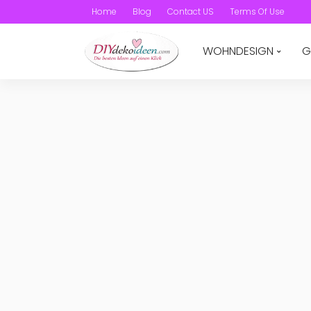
Home
Blog
Contact US
Terms Of Use
WOHNDESIGN
G