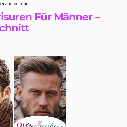
MÄNNER
SCHÖNHEIT
risuren Für Männer –
chnitt