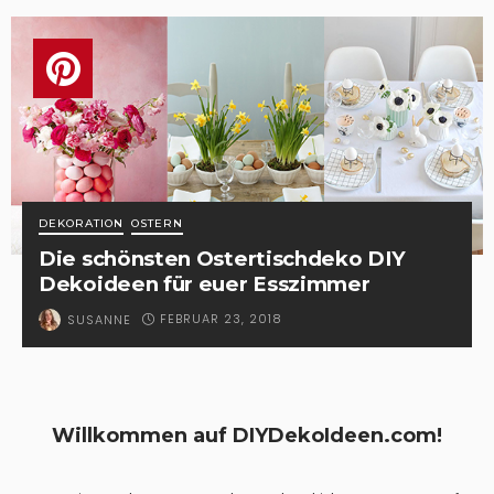
DEKORATION
OSTERN
Die schönsten Ostertischdeko DIY
Dekoideen für euer Esszimmer
FEBRUAR 23, 2018
SUSANNE
Willkommen auf DIYDekoIdeen.com!