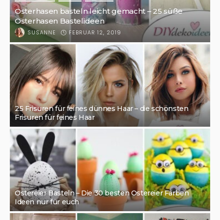
Osterhasen basteln leicht gemacht – 25 süße
Osterhasen Bastelideen
FEBRUAR 12, 2019
SUSANNE
25 Frisuren für feines dünnes Haar – die schönsten
Frisuren für feines Haar
Ostereier Basteln – Die 30 besten Ostereier Färben
Ideen nur für euch