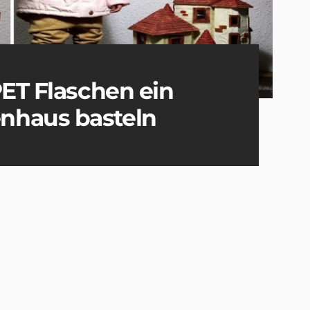
PET Flaschen ein
nhaus basteln