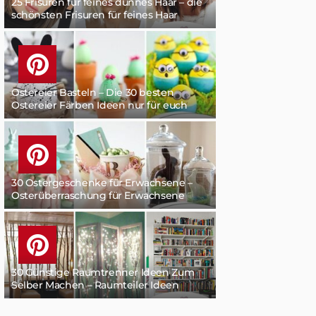
25 Frisuren für feines dünnes Haar – die
schönsten Frisuren für feines Haar
Ostereier Basteln – Die 30 besten
Ostereier Färben Ideen nur für euch
30 Ostergeschenke für Erwachsene –
Osterüberraschung für Erwachsene
30 Günstige Raumtrenner Ideen Zum
Selber Machen – Raumteiler Ideen