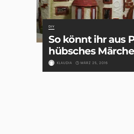
DIY
So könnt ihr aus 
hübsches Märche
MÄRZ 25, 2016
KLAUDIA