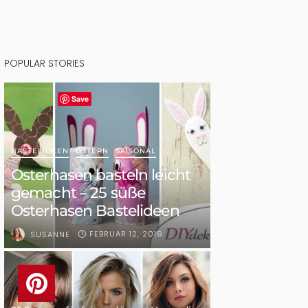
POPULAR STORIES
Save
BASTELIDEEN
OSTERN
SAISONAL
Osterhasen basteln leicht
gemacht – 25 süße
Osterhasen Bastelideen
FEBRUAR 12, 2019
SUSANNE