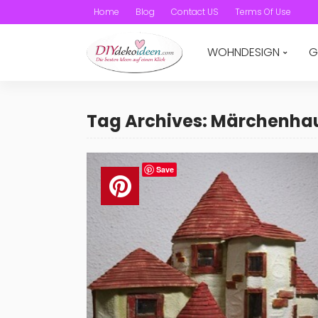
Home
Blog
Contact US
Terms Of Use
WOHNDESIGN
G
Tag Archives: Märchenha
Save