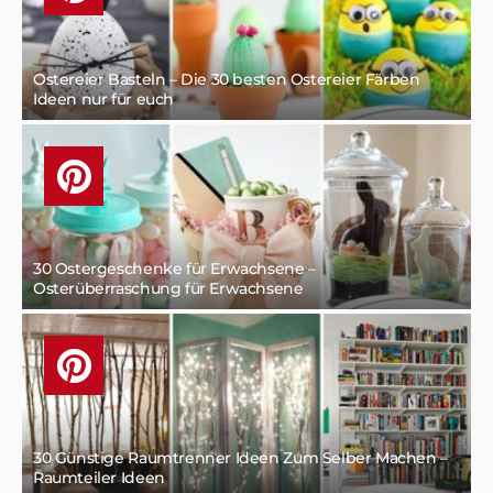
Ostereier Basteln – Die 30 besten Ostereier Färben
Ideen nur für euch
30 Ostergeschenke für Erwachsene –
Osterüberraschung für Erwachsene
30 Günstige Raumtrenner Ideen Zum Selber Machen –
Raumteiler Ideen