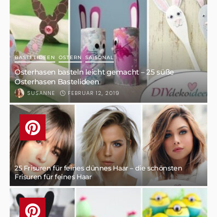
BASTELIDEEN
OSTERN
SAISONAL
Osterhasen basteln leicht gemacht – 25 süße
Osterhasen Bastelideen
FEBRUAR 12, 2019
SUSANNE
25 Frisuren für feines dünnes Haar – die schönsten
Frisuren für feines Haar