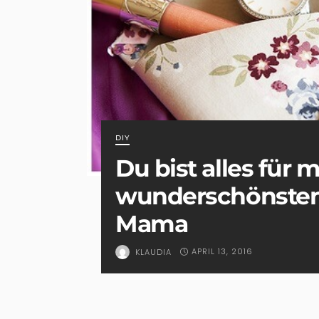
DIY
Du bist alles für m
wunderschönsten
Mama
APRIL 13, 2016
KLAUDIA