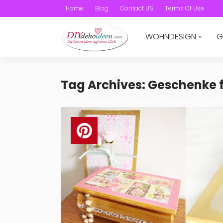
Home
Blog
Contact US
Terms Of Use
WOHNDESIGN
G
Tag Archives: Geschenke