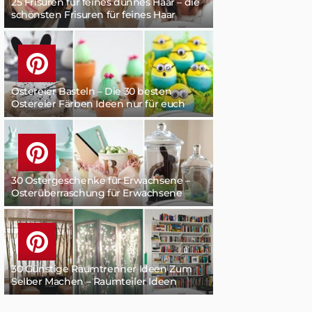
25 Frisuren für feines dünnes Haar – die
schönsten Frisuren für feines Haar
Ostereier Basteln – Die 30 besten
Ostereier Färben Ideen nur für euch
30 Ostergeschenke für Erwachsene –
Osterüberraschung für Erwachsene
30 Günstige Raumtrenner Ideen Zum
Selber Machen – Raumteiler Ideen