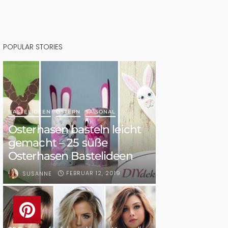
POPULAR STORIES
BASTELIDEEN
OSTERN
SAISONAL
Osterhasen basteln leicht
gemacht – 25 süße
Osterhasen Bastelideen
FEBRUAR 12, 2019
SUSANNE