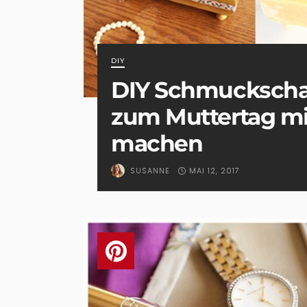
DIY
DIY Schmuckscha
zum Muttertag mit
machen
MAI 12, 2017
SUSANNE