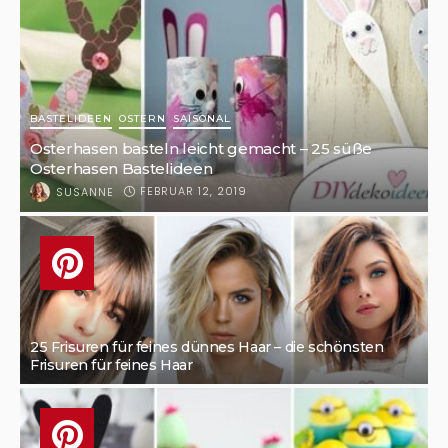
BASTELIDEEN
OSTERN
SAISONAL
Osterhasen basteln leicht gemacht – 25 süße
Osterhasen Bastelideen
FEBRUAR 12, 2019
SUSANNE
25 Frisuren für feines dünnes Haar – die schönsten
Frisuren für feines Haar