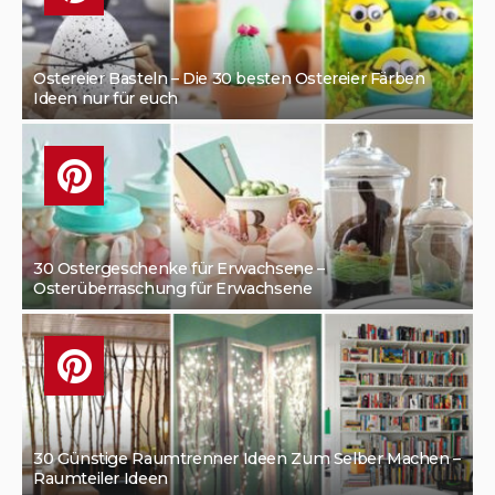
Ostereier Basteln – Die 30 besten Ostereier Färben
Ideen nur für euch
30 Ostergeschenke für Erwachsene –
Osterüberraschung für Erwachsene
30 Günstige Raumtrenner Ideen Zum Selber Machen –
Raumteiler Ideen