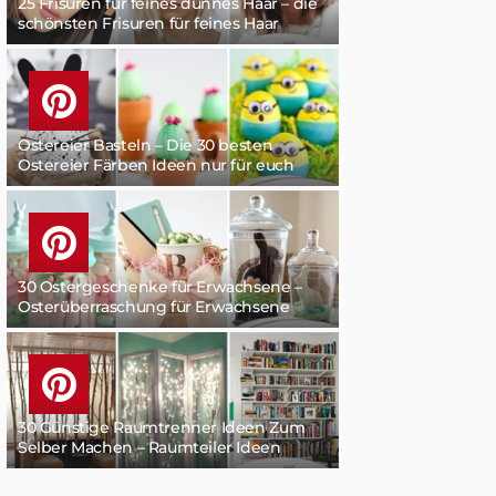
25 Frisuren für feines dünnes Haar – die
schönsten Frisuren für feines Haar
Ostereier Basteln – Die 30 besten
Ostereier Färben Ideen nur für euch
30 Ostergeschenke für Erwachsene –
Osterüberraschung für Erwachsene
30 Günstige Raumtrenner Ideen Zum
Selber Machen – Raumteiler Ideen