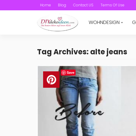
Home
Blog
Contact US
Terms Of Use
WOHNDESIGN
G
Tag Archives: alte jeans
Save