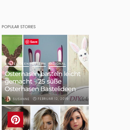
POPULAR STORIES
Save
BASTELIDEEN
OSTERN
SAISONAL
Osterhasen basteln leicht
gemacht – 25 süße
Osterhasen Bastelideen
FEBRUAR 12, 2019
SUSANNE